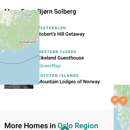
More From Bjørn Solberg
VESTERÅLEN
Robert’s Hill Getaway
WESTERN FJORDS
Eikeland Guesthouse
+
−
Leaflet
|
©
OpenStreetMap
LOFOTEN ISLANDS
Mountain Lodges of Norway
More Homes in
Oslo Region