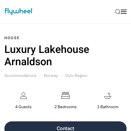
HOUSE
Luxury Lakehouse
Arnaldson
Accommodations
Norway
Oslo Region
4 Guests
2 Bedrooms
1 Bathroom
Contact