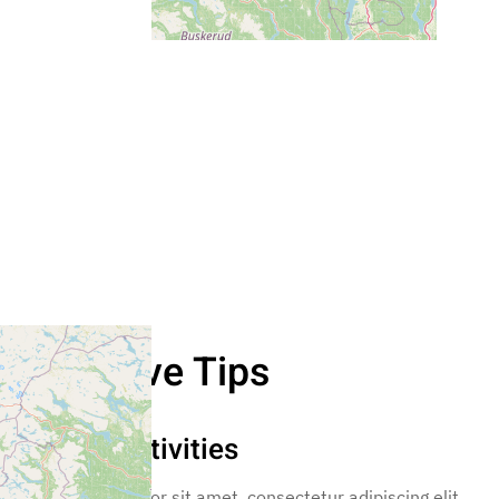
Exclusive Tips
Nearby Activities
Lorem ipsum dolor sit amet, consectetur adipiscing elit,