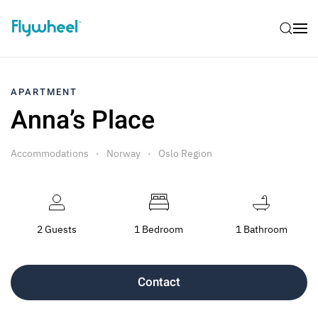
APARTMENT
Anna’s Place
Accommodations
Norway
Oslo Region
2 Guests
1 Bedroom
1 Bathroom
Contact