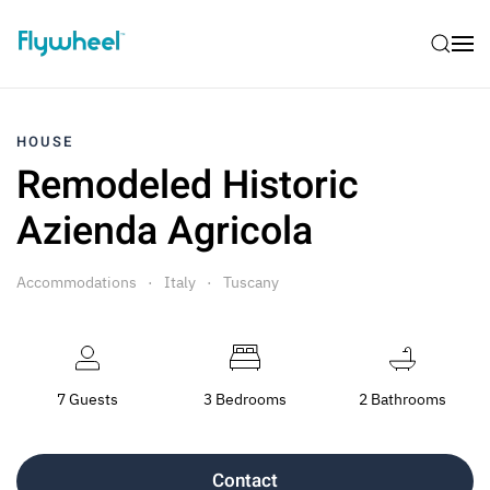
HOUSE
Remodeled Historic
Azienda Agricola
Accommodations
Italy
Tuscany
7 Guests
3 Bedrooms
2 Bathrooms
Contact