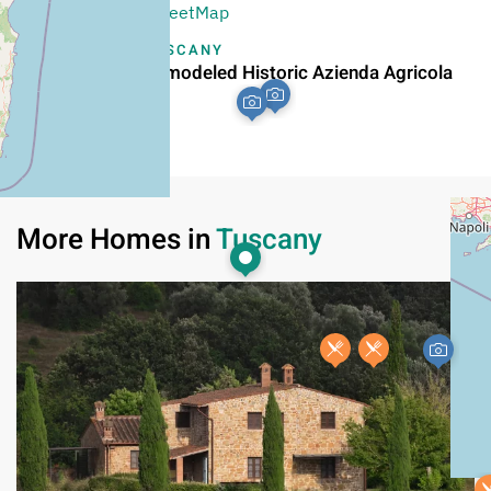
Leaflet
|
©
OpenStreetMap
TUSCANY
Remodeled Historic Azienda Agricola
More Homes in
Tuscany