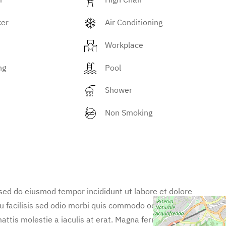
ker
Air Conditioning
Workplace
ng
Pool
Shower
Non Smoking
 sed do eiusmod tempor incididunt ut labore et dolore
u facilisis sed odio morbi quis commodo odio aenean.
attis molestie a iaculis at erat. Magna fermentum iaculis