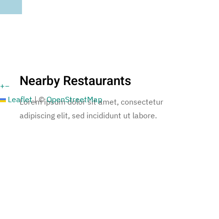
Nearby Restaurants
+
−
Leaflet
|
©
OpenStreetMap
Lorem ipsum dolor sit amet, consectetur
adipiscing elit, sed incididunt ut labore.