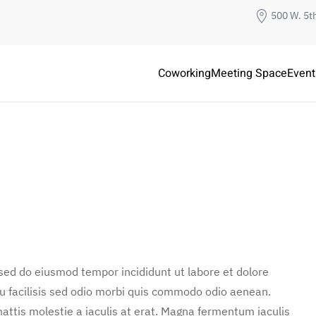
500 W. 5t
Coworking
Meeting Space
Event
 sed do eiusmod tempor incididunt ut labore et dolore
u facilisis sed odio morbi quis commodo odio aenean.
attis molestie a iaculis at erat. Magna fermentum iaculis