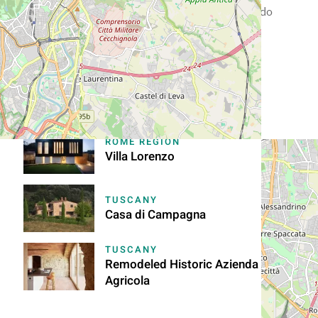
consectetur adipiscing elit, sed do
eiusmod tempor.
More From Lorenzo Rossi
ROME REGION
Villa Lorenzo
TUSCANY
Casa di Campagna
TUSCANY
Remodeled Historic Azienda
Agricola