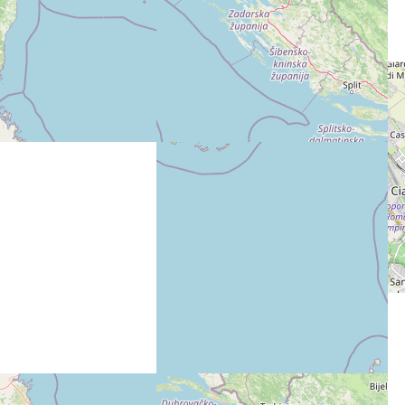
Leaflet
|
©
OpenStreetMap