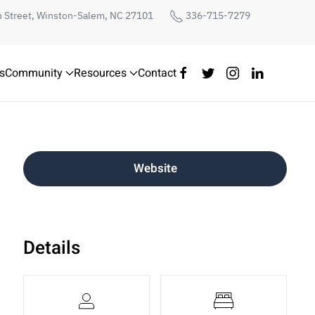
h Street, Winston-Salem, NC 27101
336-715-7279
s
Community
Resources
Contact
Website
Details