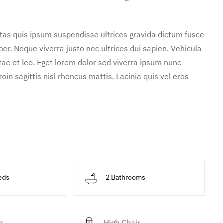
stas quis ipsum suspendisse ultrices gravida dictum fusce
. Neque viverra justo nec ultrices dui sapien. Vehicula
ae et leo. Eget lorem dolor sed viverra ipsum nunc
in sagittis nisl rhoncus mattis. Lacinia quis vel eros
eds
2 Bathrooms
r
High Chair