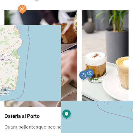
+
−
Leaflet
|
©
OpenStreetMap
Osteria al Porto
Dolci di Nonna
Quam pellentesque nec nam
Quam pellentesque ne