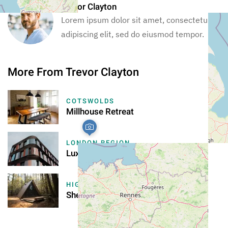
Trevor Clayton
Lorem ipsum dolor sit amet, consectetur
adipiscing elit, sed do eiusmod tempor.
More From Trevor Clayton
COTSWOLDS
Millhouse Retreat
LONDON REGION
Luxurious Apartment in Chelsea
HIGHLANDS
Sherwood Glamping