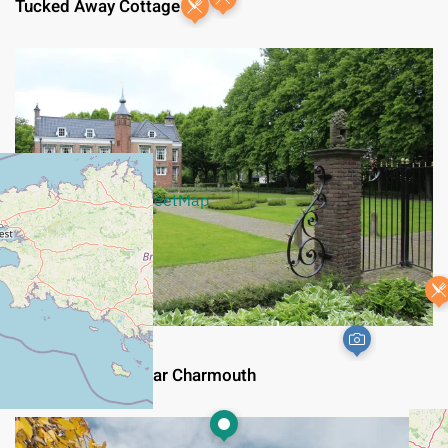
Tucked Away Cottage
+
−
Leaflet
|
©
OpenStreetMap
JURASSIC COAST
Historic Manor Near Charmouth