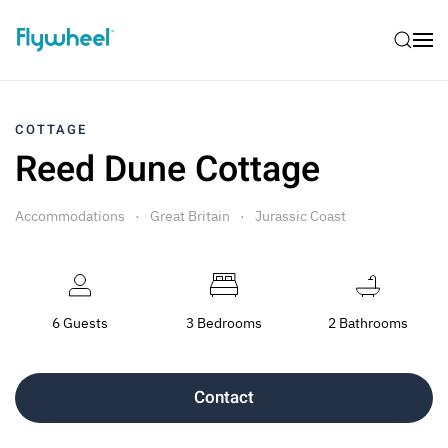
COTTAGE
Reed Dune Cottage
Accommodations
Great Britain
Jurassic Coast
6 Guests
3 Bedrooms
2 Bathrooms
Contact