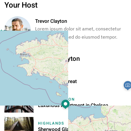
Your Host
Trevor Clayton
Lorem ipsum dolor sit amet, consectetur
+
−
adipiscing elit, sed do eiusmod tempor.
Leaflet
|
©
OpenStreetMap
More From Trevor Clayton
COTSWOLDS
Millhouse Retreat
LONDON REGION
Luxurious Apartment in Chelsea
HIGHLANDS
Sherwood Glamping