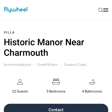
VILLA
Historic Manor Near
Charmouth
Accommodations
Great Britain
Jurassic Coast
12 Guests
5 Bedrooms
4 Bathrooms
Contact