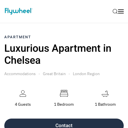
APARTMENT
Luxurious Apartment in
Chelsea
Accommodations
Great Britain
London Region
4 Guests
1 Bedroom
1 Bathroom
Contact