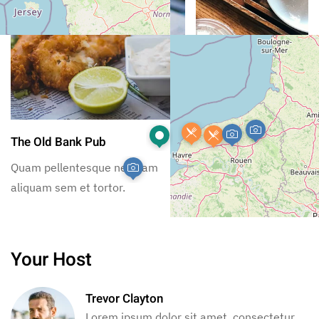
The Old Bank Pub
Duck and Waffles
Quam pellentesque nec nam
Quam pellentesque ne
aliquam sem et tortor.
aliquam sem et tortor.
Your Host
Trevor Clayton
Lorem ipsum dolor sit amet, consectetur