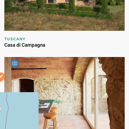
TUSCANY
Casa di Campagna
+
−
Leaflet
|
©
OpenStreetMap