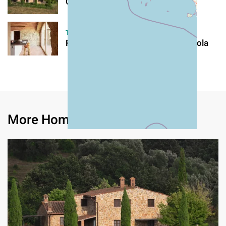
Casa di Campagna
TUSCANY
Remodeled Historic Azienda Agricola
More Homes in
Tuscany