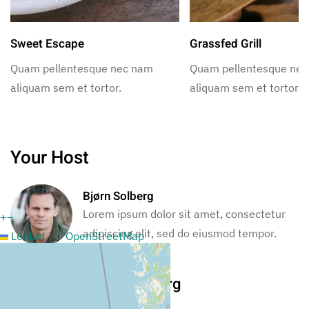
Sweet Escape
Grassfed Grill
Quam pellentesque nec nam
Quam pellentesque ne
aliquam sem et tortor.
aliquam sem et tortor.
Your Host
Bjørn Solberg
Lorem ipsum dolor sit amet, consectetur
+
−
adipiscing elit, sed do eiusmod tempor.
Leaflet
|
©
OpenStreetMap
More From Bjørn Solberg