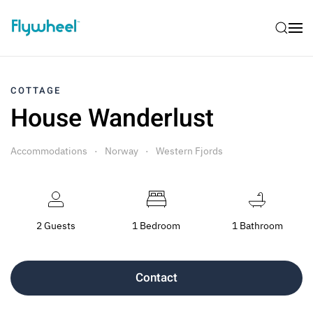
COTTAGE
House Wanderlust
Accommodations
Norway
Western Fjords
2 Guests
1 Bedroom
1 Bathroom
Contact