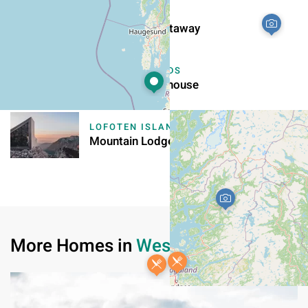
VESTERÅLEN
Robert’s Hill Getaway
WESTERN FJORDS
Eikeland Guesthouse
LOFOTEN ISLANDS
Mountain Lodges of Norway
More Homes in
Western Fjords