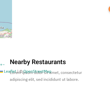
Nearby Restaurants
+
−
Leaflet
|
©
OpenStreetMap
Lorem ipsum dolor sit amet, consectetur
adipiscing elit, sed incididunt ut labore.