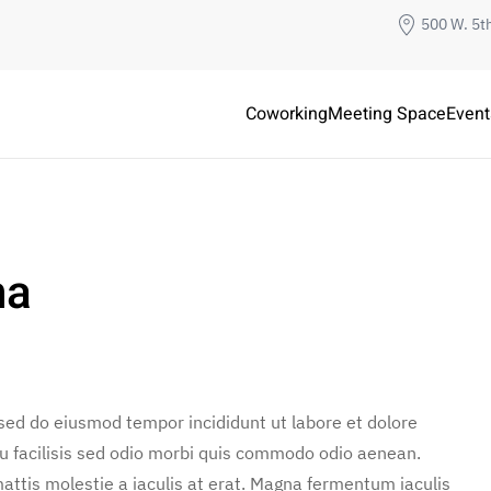
500 W. 5t
Coworking
Meeting Space
Event
na
 sed do eiusmod tempor incididunt ut labore et dolore
u facilisis sed odio morbi quis commodo odio aenean.
attis molestie a iaculis at erat. Magna fermentum iaculis