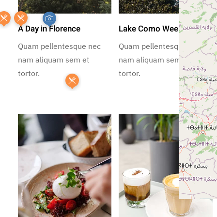
A Day in Florence
Lake Como Weekend
Quam pellentesque nec
Quam pellentesque nec
nam aliquam sem et
nam aliquam sem et
tortor.
tortor.