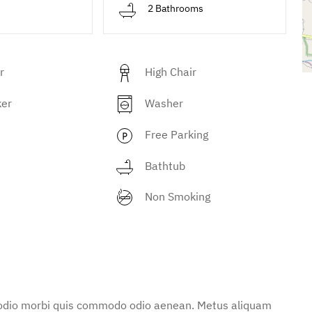
d
2 Bathrooms
r
High Chair
ker
Washer
Free Parking
Bathtub
Non Smoking
d odio morbi quis commodo odio aenean. Metus aliquam