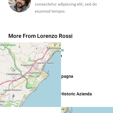
consectetur adipiscing elit, sed do
eiusmod tempor.
More From Lorenzo Rossi
ROME REGION
Villa Lorenzo
TUSCANY
Casa di Campagna
TUSCANY
Remodeled Historic Azienda
Agricola