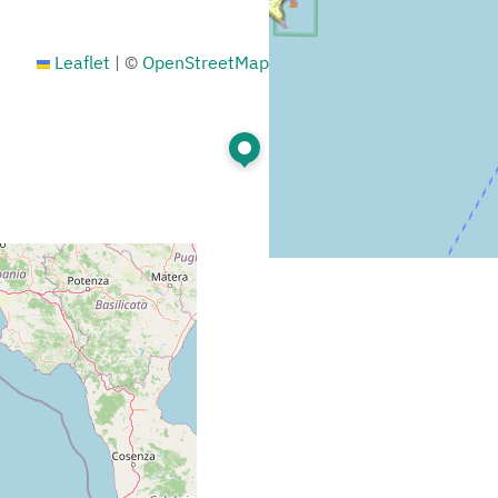
Leaflet
|
©
OpenStreetMap