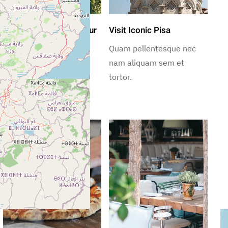
Rome Free Walking Tour
Visit Iconic Pisa
Quam pellentesque nec
Quam pellentesque nec
nam aliquam sem et
nam aliquam sem et
tortor.
tortor.