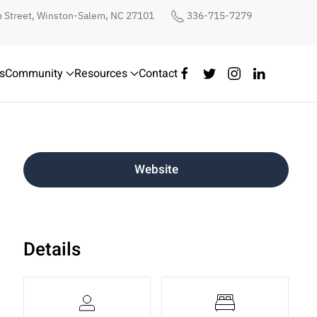
h Street, Winston-Salem, NC 27101
336-715-7279
s
Community
Resources
Contact
Website
Details