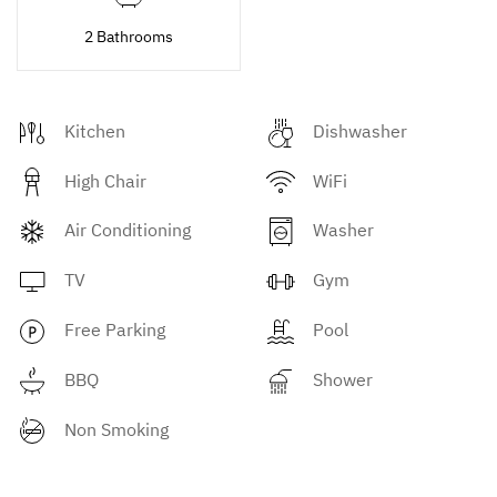
2 Bathrooms
Kitchen
Dishwasher
High Chair
WiFi
Air Conditioning
Washer
TV
Gym
Free Parking
Pool
BBQ
Shower
Non Smoking