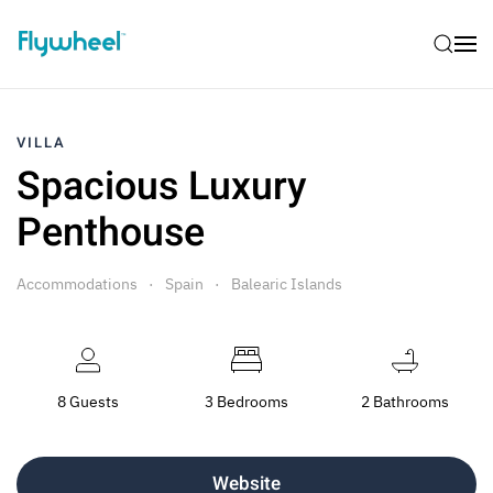
VILLA
Spacious Luxury
Penthouse
Accommodations
Spain
Balearic Islands
8 Guests
3 Bedrooms
2 Bathrooms
Website