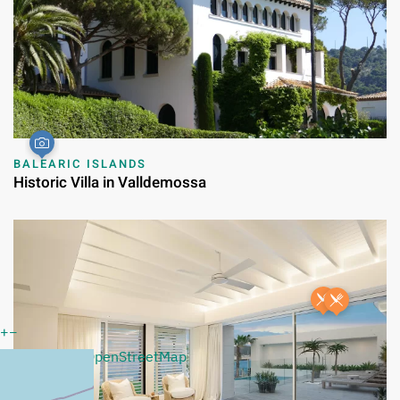
BALEARIC ISLANDS
Historic Villa in Valldemossa
+
−
Leaflet
|
©
OpenStreetMap