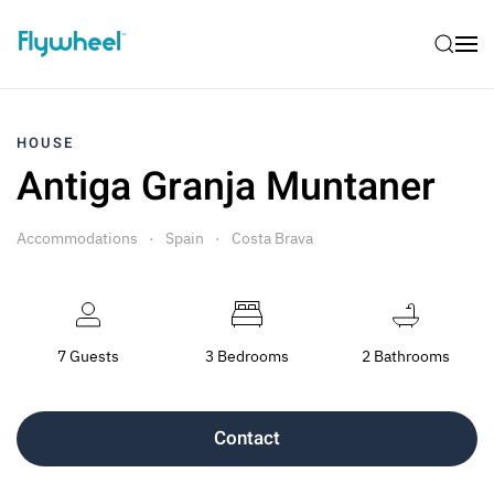
HOUSE
Antiga Granja Muntaner
Accommodations
Spain
Costa Brava
7 Guests
3 Bedrooms
2 Bathrooms
Contact