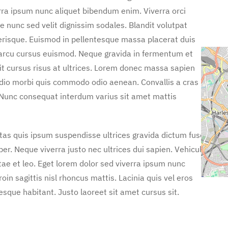
rra ipsum nunc aliquet bibendum enim. Viverra orci
e nunc sed velit dignissim sodales. Blandit volutpat
erisque. Euismod in pellentesque massa placerat duis
n arcu cursus euismod. Neque gravida in fermentum et
it cursus risus at ultrices. Lorem donec massa sapien
 odio morbi quis commodo odio aenean. Convallis a cras
Nunc consequat interdum varius sit amet mattis
stas quis ipsum suspendisse ultrices gravida dictum fusce
. Neque viverra justo nec ultrices dui sapien. Vehicula
ae et leo. Eget lorem dolor sed viverra ipsum nunc
in sagittis nisl rhoncus mattis. Lacinia quis vel eros
sque habitant. Justo laoreet sit amet cursus sit.