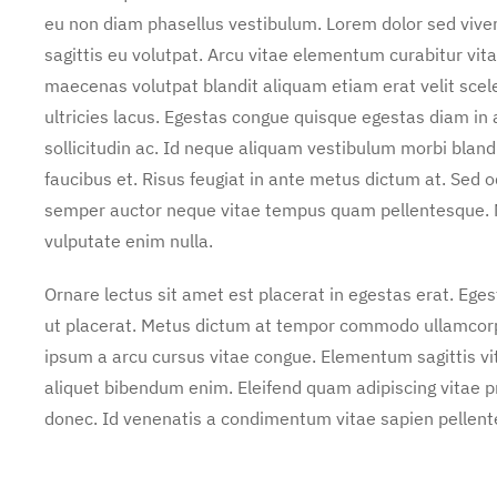
eu non diam phasellus vestibulum. Lorem dolor sed vive
sagittis eu volutpat. Arcu vitae elementum curabitur vita
maecenas volutpat blandit aliquam etiam erat velit scel
ultricies lacus. Egestas congue quisque egestas diam i
sollicitudin ac. Id neque aliquam vestibulum morbi bland
faucibus et. Risus feugiat in ante metus dictum at. Sed
semper auctor neque vitae tempus quam pellentesque. 
vulputate enim nulla.
Ornare lectus sit amet est placerat in egestas erat. Ege
ut placerat. Metus dictum at tempor commodo ullamcorper
ipsum a arcu cursus vitae congue. Elementum sagittis vit
aliquet bibendum enim. Eleifend quam adipiscing vitae pro
donec. Id venenatis a condimentum vitae sapien pellente