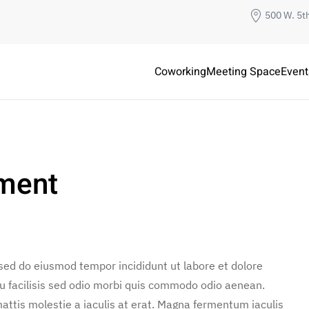
500 W. 5t
Coworking
Meeting Space
Event
tment
 sed do eiusmod tempor incididunt ut labore et dolore
u facilisis sed odio morbi quis commodo odio aenean.
attis molestie a iaculis at erat. Magna fermentum iaculis