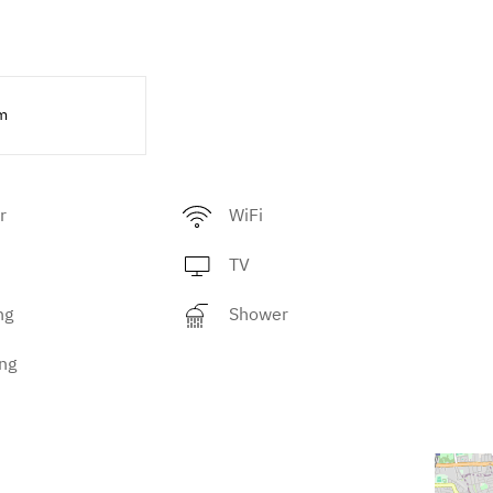
m
r
WiFi
TV
ng
Shower
ng