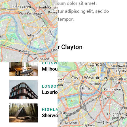
Lorem ipsum dolor sit amet,
consectetur adipiscing elit, sed do
eiusmod tempor.
More From Trevor Clayton
COTSWOLDS
Millhouse Retreat
LONDON REGION
Luxurious Apartment in Chelsea
HIGHLANDS
Sherwood Glamping