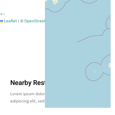
+
−
Leaflet
|
©
OpenStreetMap
Nearby Restaurants
Lorem ipsum dolor sit amet, consectetur
adipiscing elit, sed incididunt ut labore.