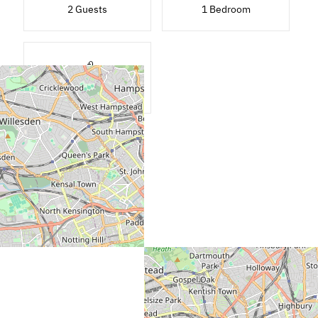
2 Guests
1 Bedroom
1 Bathroom
View all amenities
Location