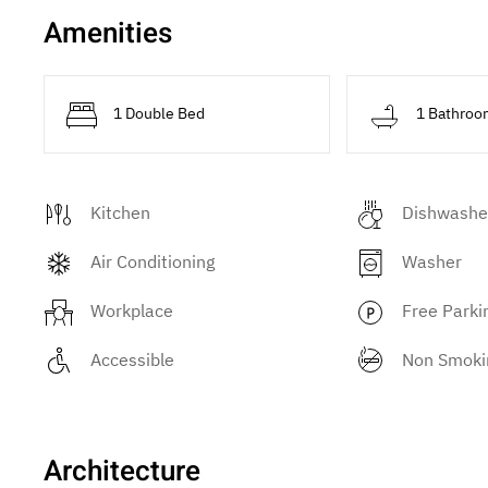
Amenities
1 Double Bed
1 Bathroo
Kitchen
Dishwashe
Air Conditioning
Washer
Workplace
Free Parki
Accessible
Non Smoki
Architecture