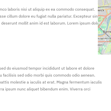
mco laboris nisi ut aliquip ex ea commodo consequat.
sse cillum dolore eu fugiat nulla pariatur. Excepteur sint
ia deserunt mollit anim id est laborum. Lorem ipsum dolor
 sed do eiusmod tempor incididunt ut labore et dolore
u facilisis sed odio morbi quis commodo odio aenean.
attis molestie a iaculis at erat. Magna fermentum iaculis
rra ipsum nunc aliquet bibendum enim. Viverra orci