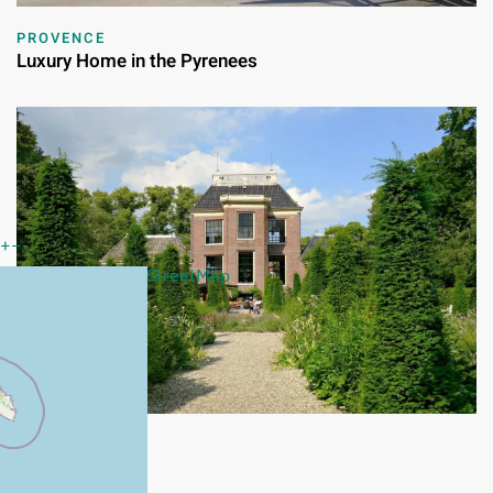
PROVENCE
Luxury Home in the Pyrenees
+
−
Leaflet
|
©
OpenStreetMap
PROVENCE
Villa Vignoble