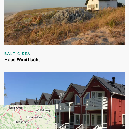
BALTIC SEA
Haus Windflucht
+
−
Leaflet
|
©
OpenStreetMap