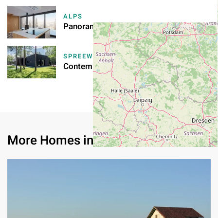
ALPS
Panorama Suites
SPREEWALD
Contemporary Wooden Lodge & Spa
More Homes in
Baltic Sea