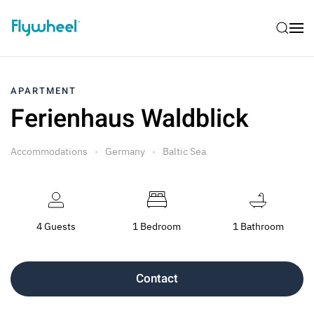
APARTMENT
Ferienhaus Waldblick
Accommodations
Germany
Baltic Sea
4 Guests
1 Bedroom
1 Bathroom
Contact