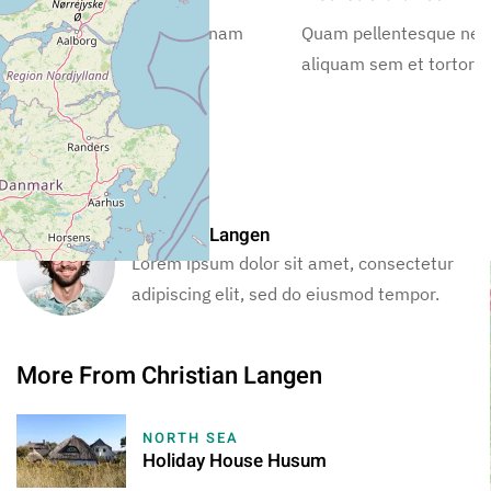
Quam pellentesque nec nam
Quam pellentesque ne
aliquam sem et tortor.
aliquam sem et tortor.
Your Host
Christian Langen
Lorem ipsum dolor sit amet, consectetur
adipiscing elit, sed do eiusmod tempor.
More From Christian Langen
NORTH SEA
Holiday House Husum